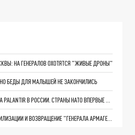
ОСКВЫ: НА ГЕНЕРАЛОВ ОХОТЯТСЯ "ЖИВЫЕ ДРОНЫ"
. НО БЕДЫ ДЛЯ МАЛЫШЕЙ НЕ ЗАКОНЧИЛИСЬ
"ОЧЕНЬ ПЛОХИЕ НОВОСТИ": БОЛЬШАЯ ОШИБКА PALANTIR В РОССИИ. СТРАНЫ НАТО ВПЕРВЫЕ ЗА СВО ОСТАНОВИЛИ ПОСТАВКИ ОРУЖИЯ. ВСУ ТЕРЯЮТ ПРИГРАНИЧЬЕ?
ТРИ ГЛАВНЫХ ИНСАЙДА ОБ СВО. ОТМЕНА МОБИЛИЗАЦИИ И ВОЗВРАЩЕНИЕ "ГЕНЕРАЛА АРМАГЕДДОНА"? ОТЛИЧНЫЕ НОВОСТИ, КОТОРЫЕ ЖДАЛИ ВСЕ