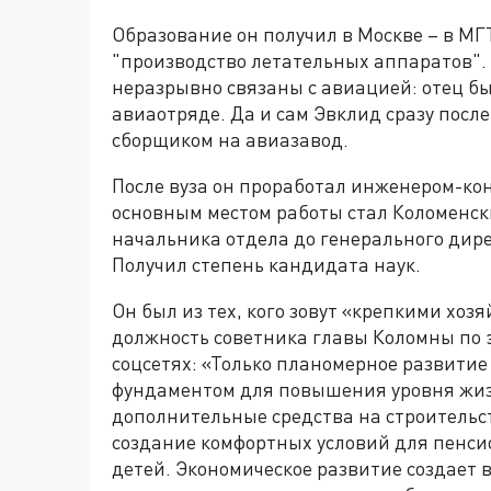
Образование он получил в Москве – в М
"производство летательных аппаратов". 
неразрывно связаны с авиацией: отец бы
авиаотряде. Да и сам Эвклид сразу посл
сборщиком на авиазавод.
После вуза он проработал инженером-ко
основным местом работы стал Коломенски
начальника отдела до генерального дире
Получил степень кандидата наук.
Он был из тех, кого зовут «крепкими хо
должность советника главы Коломны по э
соцсетях: «Только планомерное развитие
фундаментом для повышения уровня жиз
дополнительные средства на строительст
создание комфортных условий для пенси
детей. Экономическое развитие создает 