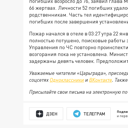
погибших возросло до 76, заявил глава 
66 жертвах. Личности 52 погибших удалос
родственникам. Часть тел идентифициро
погибших после завершения установлени
Пожар начался в отеле в 03:27 утра 22 я
полностью потушено, поисковые работы 
Управления по ЧС повторно проинспект
возгорания пока не установлена. Минист
задержаны девять человек. Предположите
Уважаемые читатели «Царьграда», присоеди
соцсетях
Одноклассники
и
ВКонтакте
. Такж
Присылайте свои письма на электронную п
Подпи
ДЗЕН
ТЕЛЕГРАМ
и перв