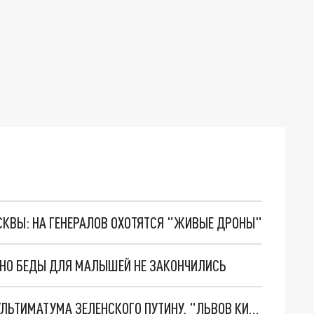
ОСКВЫ: НА ГЕНЕРАЛОВ ОХОТЯТСЯ "ЖИВЫЕ ДРОНЫ"
. НО БЕДЫ ДЛЯ МАЛЫШЕЙ НЕ ЗАКОНЧИЛИСЬ
НОВОЕ МАСШТАБНЕЙШЕЕ НАСТУПЛЕНИЕ. ТРИ УЛЬТИМАТУМА ЗЕЛЕНСКОГО ПУТИНУ. "ЛЬВОВ КИМА" ПОСТАВЯТ НА ПВО? ГЛОБАЛЬНЫЙ ПРОРЫВ ПОД ЗАПОРОЖЬЕМ