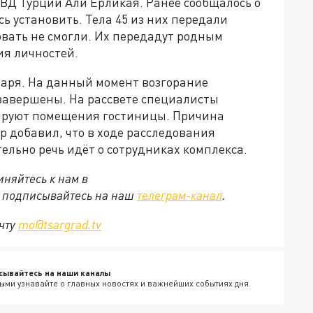
МВД Турции Али Ерликая. Ранее сообщалось о
ь установить. Тела 45 из них передали
вать не смогли. Их передадут родным
я личностей.
нваря. На данный момент возгорание
завершены. На рассвете специалисты
ируют помещения гостиницы. Причина
р добавил, что в ходе расследования
льно речь идёт о сотрудниках комплекса.
няйтесь к нам в
е подписывайтесь на наш
телеграм-канал
.
очту
mo@tsargrad.tv
сывайтесь на наши каналы
ыми узнавайте о главных новостях и важнейших событиях дня.