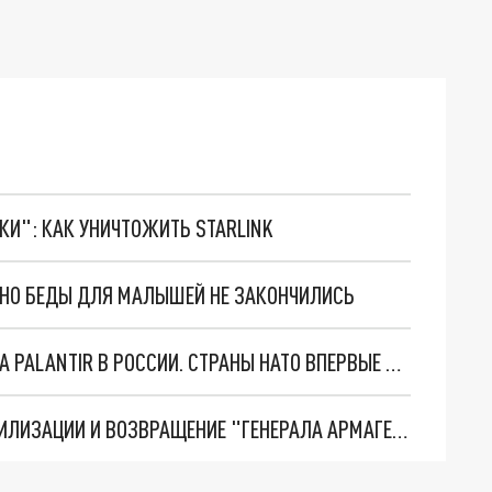
ТКИ": КАК УНИЧТОЖИТЬ STARLINK
. НО БЕДЫ ДЛЯ МАЛЫШЕЙ НЕ ЗАКОНЧИЛИСЬ
"ОЧЕНЬ ПЛОХИЕ НОВОСТИ": БОЛЬШАЯ ОШИБКА PALANTIR В РОССИИ. СТРАНЫ НАТО ВПЕРВЫЕ ЗА СВО ОСТАНОВИЛИ ПОСТАВКИ ОРУЖИЯ. ВСУ ТЕРЯЮТ ПРИГРАНИЧЬЕ?
ТРИ ГЛАВНЫХ ИНСАЙДА ОБ СВО. ОТМЕНА МОБИЛИЗАЦИИ И ВОЗВРАЩЕНИЕ "ГЕНЕРАЛА АРМАГЕДДОНА"? ОТЛИЧНЫЕ НОВОСТИ, КОТОРЫЕ ЖДАЛИ ВСЕ