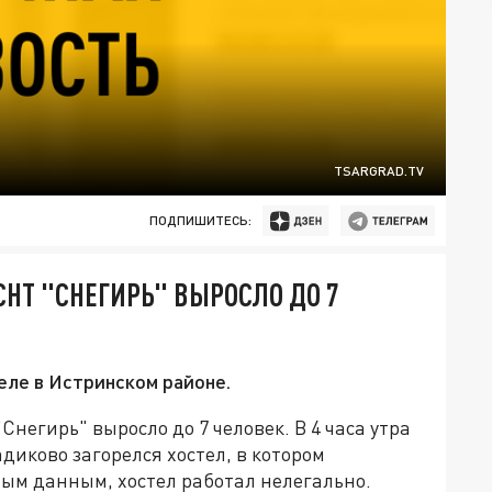
TSARGRAD.TV
ПОДПИШИТЕСЬ:
СНТ "СНЕГИРЬ" ВЫРОСЛО ДО 7
еле в Истринском районе.
негирь" выросло до 7 человек. В 4 часа утра
диково загорелся хостел, в котором
ым данным, хостел работал нелегально.