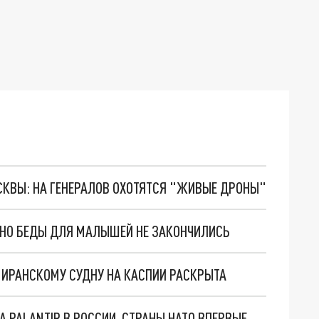
ОСКВЫ: НА ГЕНЕРАЛОВ ОХОТЯТСЯ "ЖИВЫЕ ДРОНЫ"
. НО БЕДЫ ДЛЯ МАЛЫШЕЙ НЕ ЗАКОНЧИЛИСЬ
О ИРАНСКОМУ СУДНУ НА КАСПИИ РАСКРЫТА
"ОЧЕНЬ ПЛОХИЕ НОВОСТИ": БОЛЬШАЯ ОШИБКА PALANTIR В РОССИИ. СТРАНЫ НАТО ВПЕРВЫЕ ЗА СВО ОСТАНОВИЛИ ПОСТАВКИ ОРУЖИЯ. ВСУ ТЕРЯЮТ ПРИГРАНИЧЬЕ?