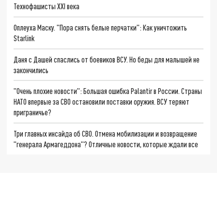
Технофашисты XXI века
Оплеуха Маску. "Пора снять белые перчатки": Как уничтожить
Starlink
Даня с Дашей спаслись от боевиков ВСУ. Но беды для малышей не
закончились
"Очень плохие новости": Большая ошибка Palantir в России. Страны
НАТО впервые за СВО остановили поставки оружия. ВСУ теряют
приграничье?
Три главных инсайда об СВО. Отмена мобилизации и возвращение
"генерала Армагеддона"? Отличные новости, которые ждали все