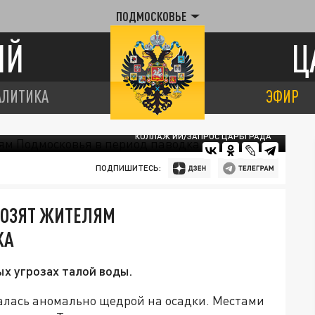
ПОДМОСКОВЬЕ
ИЙ
Ц
АЛИТИКА
ЭФИР
КОЛЛАЖ ИИ/ЗАПРОС ЦАРЬГРАДА
ПОДПИШИТЕСЬ:
РОЗЯТ ЖИТЕЛЯМ
КА
х угрозах талой воды.
далась аномально щедрой на осадки. Местами