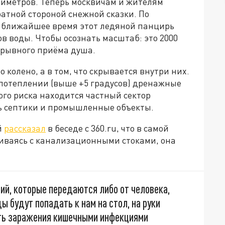
нтиметров. Теперь москвичам и жителям
ратной стороной снежной сказки. По
в ближайшее время этот ледяной панцирь
в воды. Чтобы осознать масштаб: это 2000
ерывного приёма душа.
 колено, а в том, что скрывается внутри них.
 потеплении (выше +5 градусов) дренажные
ого риска находится частный сектор
ть септики и промышленные объекты.
й
рассказал
в беседе с 360.ru, что в самой
шиваясь с канализационными стоками, она
ий, которые передаются либо от человека,
ы будут попадать к нам на стол, на руки
сть заражения кишечными инфекциями