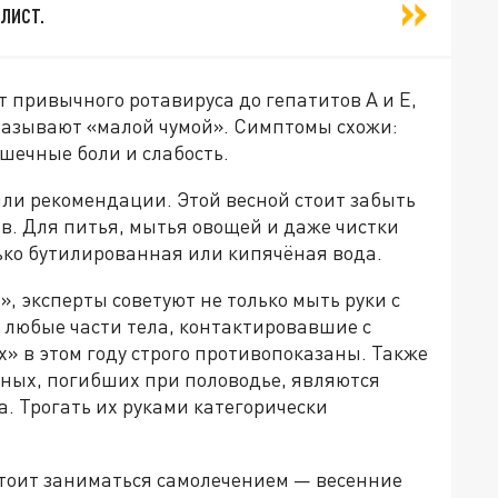
лист.
т привычного ротавируса до гепатитов А и Е,
называют «малой чумой». Симптомы схожи:
шечные боли и слабость.
и рекомендации. Этой весной стоит забыть
ов. Для питья, мытья овощей и даже чистки
ько бутилированная или кипячёная вода.
, эксперты советуют не только мыть руки с
 любые части тела, контактировавшие с
х» в этом году строго противопоказаны. Также
тных, погибших при половодье, являются
. Трогать их руками категорически
тоит заниматься самолечением — весенние