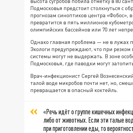
высота сугробов побила отметку в 80 са
Подмосковья предстоит столкнуться с об
прогнозам синоптиков центра «Фобос», 
превратится в пять миллионов кубометро
олимпийских бассейнов или 70 лет непр
Однако главная проблема — не в лужах по
Экологи предупреждают, что при резком
системы могут не выдержать. В зоне особ
Подмосковья, где паводки могут затопи
Врач-инфекционист Сергей Вознесенски
талой воде микробов почти нет, но, сме
превращается в опасный коктейль.
«Речь идёт о группе кишечных инфекц
либо от животных. Если эти талые вод
при приготовлении еды, то вероятно