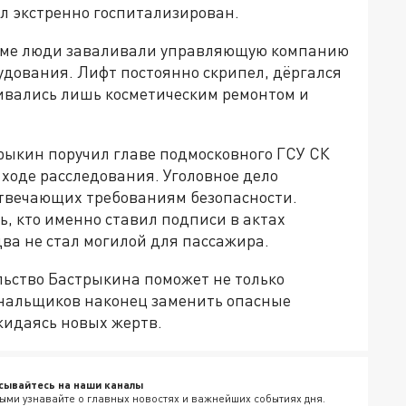
л экстренно госпитализирован.
доме люди заваливали управляющую компанию
удования. Лифт постоянно скрипел, дёргался
ивались лишь косметическим ремонтом и
рыкин поручил главе подмосковного ГСУ СК
 ходе расследования. Уголовное дело
 отвечающих требованиям безопасности.
, кто именно ставил подписи в актах
ва не стал могилой для пассажира.
ьство Бастрыкина поможет не только
унальщиков наконец заменить опасные
жидаясь новых жертв.
сывайтесь на наши каналы
ыми узнавайте о главных новостях и важнейших событиях дня.