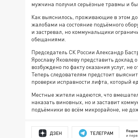
мужчина получил серьёзные травмы и бы
Как выяснилось, проживающие в этом 
жалобами на состояние подъёмного обор
и застревал, но коммунальщики огранич
обещаниями.
Председатель СК России Александр Баст
Ярославу Яковлеву представить доклад о
возбуждено по факту оказания услуг, не
Теперь следователям предстоит выяснить
проверки исправности лифта, который ед
Местные жители надеются, что вмешател
наказать виновных, но и заставит комм
подъёмники во всём микрорайоне, не до
Подпи
ДЗЕН
ТЕЛЕГРАМ
и перв