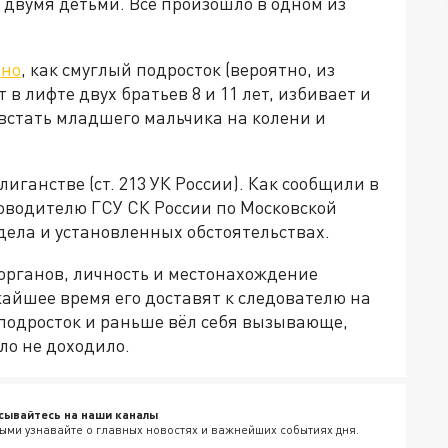
 двумя детьми. Всё произошло в одном из
дно
, как смуглый подросток (вероятно, из
в лифте двух братьев 8 и 11 лет, избивает и
 встать младшего мальчика на колени и
лиганстве (ст. 213 УК России). Как сообщили в
ководителю ГСУ СК России по Московской
дела и установленных обстоятельствах.
органов, личность и местонахождение
айшее время его доставят к следователю на
 подросток и раньше вёл себя вызывающе,
ло не доходило.
сывайтесь на наши каналы
ыми узнавайте о главных новостях и важнейших событиях дня.