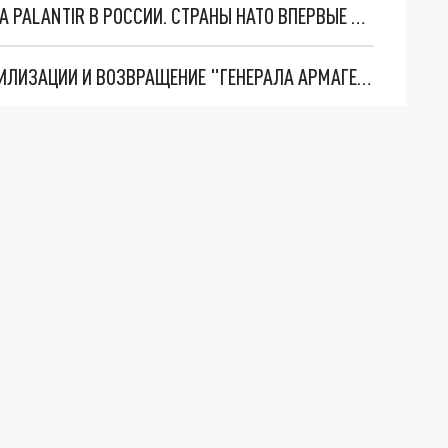
"ОЧЕНЬ ПЛОХИЕ НОВОСТИ": БОЛЬШАЯ ОШИБКА PALANTIR В РОССИИ. СТРАНЫ НАТО ВПЕРВЫЕ ЗА СВО ОСТАНОВИЛИ ПОСТАВКИ ОРУЖИЯ. ВСУ ТЕРЯЮТ ПРИГРАНИЧЬЕ?
ТРИ ГЛАВНЫХ ИНСАЙДА ОБ СВО. ОТМЕНА МОБИЛИЗАЦИИ И ВОЗВРАЩЕНИЕ "ГЕНЕРАЛА АРМАГЕДДОНА"? ОТЛИЧНЫЕ НОВОСТИ, КОТОРЫЕ ЖДАЛИ ВСЕ