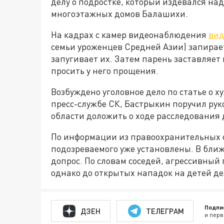
делу о подростке, который издевался над
многоэтажных домов Балашихи.
На кадрах с камер видеонаблюдения
ви
семьи уроженцев Средней Азии) запирает 
запугивает их. Затем парень заставляет
просить у него прощения.
Возбуждено уголовное дело по статье о ху
пресс-службе СК, Бастрыкин поручил ру
области доложить о ходе расследования 
По информации из правоохранительных 
подозреваемого уже установлены. В ближ
допрос. По словам соседей, агрессивный
однако до открытых нападок на детей де
Подпи
ДЗЕН
ТЕЛЕГРАМ
и перв