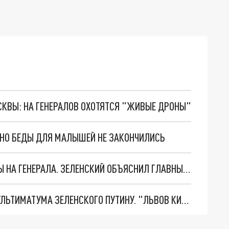
ОСКВЫ: НА ГЕНЕРАЛОВ ОХОТЯТСЯ "ЖИВЫЕ ДРОНЫ"
. НО БЕДЫ ДЛЯ МАЛЫШЕЙ НЕ ЗАКОНЧИЛИСЬ
"МЫ ВАС ЗАСТАВИМ": ЖУТКИЕ ДЕТАЛИ ОХОТЫ НА ГЕНЕРАЛА. ЗЕЛЕНСКИЙ ОБЪЯСНИЛ ГЛАВНЫЙ СМЫСЛ ТЕРАКТА В ЦЕНТРЕ МОСКВЫ
НОВОЕ МАСШТАБНЕЙШЕЕ НАСТУПЛЕНИЕ. ТРИ УЛЬТИМАТУМА ЗЕЛЕНСКОГО ПУТИНУ. "ЛЬВОВ КИМА" ПОСТАВЯТ НА ПВО? ГЛОБАЛЬНЫЙ ПРОРЫВ ПОД ЗАПОРОЖЬЕМ