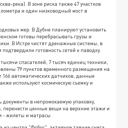
ква-река). В зоне риска также 47 участков
илометра и один низководный мост в
одковых мер. В Дубне планируют установить
енском готовы перебрасывать грузы и
ики. В Истре чистят дренажные системы, в
подтвердили готовность сетей к паводку.
тысячи спасателей, 7 тысяч единиц техники,
товлены 79 пунктов временного размещения на
ят 166 автоматических датчиков, данные
акже используют космическую съемку и
 документы в непромокаемую упаковку,
в, перенести ценные вещи на верхние этажи и
 - жилеты и матрасы.
 из центра "Фобос", активное таяние снега