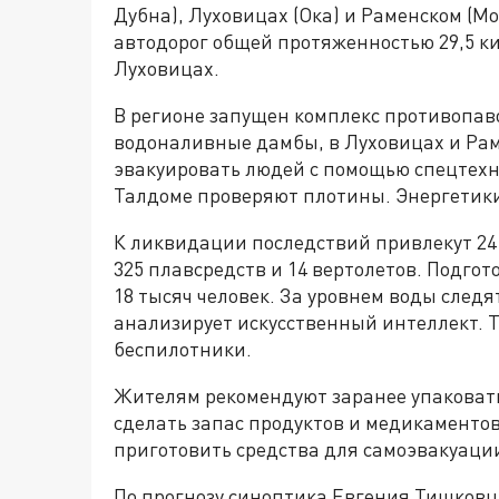
Дубна), Луховицах (Ока) и Раменском (Мос
автодорог общей протяженностью 29,5 к
Луховицах.
В регионе запущен комплекс противопав
водоналивные дамбы, в Луховицах и Рам
эвакуировать людей с помощью спецтехн
Талдоме проверяют плотины. Энергетики 
К ликвидации последствий привлекут 24 
325 плавсредств и 14 вертолетов. Подго
18 тысяч человек. За уровнем воды след
анализирует искусственный интеллект. Т
беспилотники.
Жителям рекомендуют заранее упаковать
сделать запас продуктов и медикаменто
приготовить средства для самоэвакуации
По прогнозу синоптика Евгения Тишковца