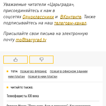
Уважаемые читатели «Царьграда»,
присоединяйтесь к нам в
соцсетях
Одноклассники
и
ВКонтакте
. Также
подписывайтесь на наш
телеграм-канал
.
Присылайте свои письма на электронную
почту
mo@tsargrad.tv
ТЕГИ:
ПОЖАР ВО ФРЯЗИНЕ
ПОЖАР В ОФИСНОМ ЗДАНИИ
НИИ ПЛАТАН
ПОЖАР В НИИ ПЛАТАН
ЧИТАЙТЕ ТАКЖЕ:
Технофашисты XXI века
Оплеуха Маску. "Пора снять белые перчатки": Как уничтожить