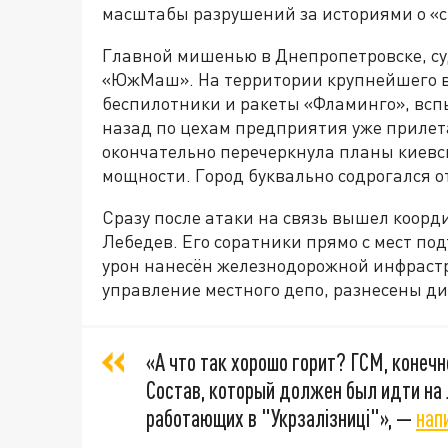
масштабы разрушений за историями о «с
Главной мишенью в Днепропетровске, суд
«ЮжМаш». На территории крупнейшего в
беспилотники и ракеты «Фламинго», вс
назад по цехам предприятия уже прилета
окончательно перечеркнула планы киевс
мощности. Город буквально содрогался о
Сразу после атаки на связь вышел коорд
Лебедев. Его соратники прямо с мест по
урон нанесён железнодорожной инфрастр
управление местного депо, разнесены ди
«А что так хорошо горит? ГСМ, конеч
Состав, который должен был идти на
работающих в "Укрзалізниці"», —
нап