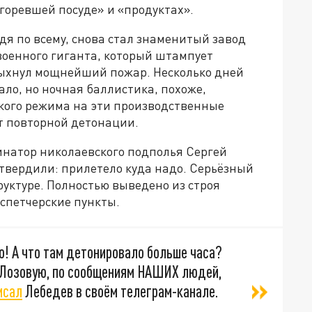
горевшей посуде» и «продуктах».
я по всему, снова стал знаменитый завод
оенного гиганта, который штампует
пыхнул мощнейший пожар. Несколько дней
ло, но ночная баллистика, похоже,
кого режима на эти производственные
т повторной детонации.
инатор николаевского подполья Сергей
дтвердили: прилетело куда надо. Серьёзный
уктуре. Полностью выведено из строя
спетчерские пункты.
но! А что там детонировало больше часа?
 Лозовую, по сообщениям НАШИХ людей,
исал
Лебедев в своём телеграм-канале.