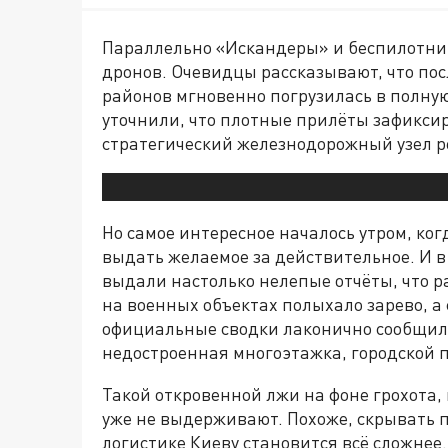
Параллельно «Искандеры» и беспилотник
дронов. Очевидцы рассказывают, что по
районов мгновенно погрузилась в полну
уточнили, что плотные прилёты зафикси
стратегический железнодорожный узел р
Но самое интересное началось утром, к
выдать желаемое за действительное. И в
выдали настолько нелепые отчёты, что р
на военных объектах полыхало зарево, а
официальные сводки лаконично сообщили, 
недостроенная многоэтажка, городской п
Такой откровенной лжи на фоне грохота,
уже не выдерживают. Похоже, скрывать 
логистике Киеву становится всё сложнее.