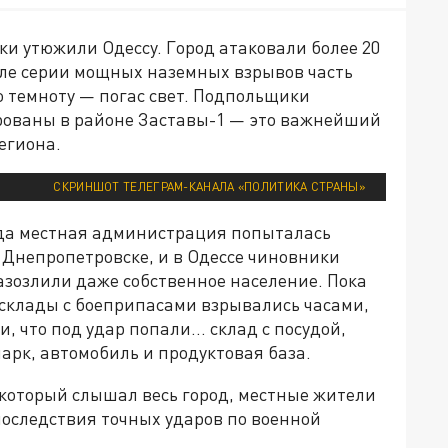
и утюжили Одессу. Город атаковали более 20
сле серии мощных наземных взрывов часть
ю темноту — погас свет. Подпольщики
рованы в районе Заставы-1 — это важнейший
егиона.
СКРИНШОТ ТЕЛЕГРАМ-КАНАЛА «ПОЛИТИКА СТРАНЫ»
огда местная администрация попыталась
 Днепропетровске, и в Одессе чиновники
азозлили даже собственное население. Пока
 склады с боеприпасами взрывались часами,
что под удар попали... склад с посудой,
арк, автомобиль и продуктовая база.
 который слышал весь город, местные жители
последствия точных ударов по военной