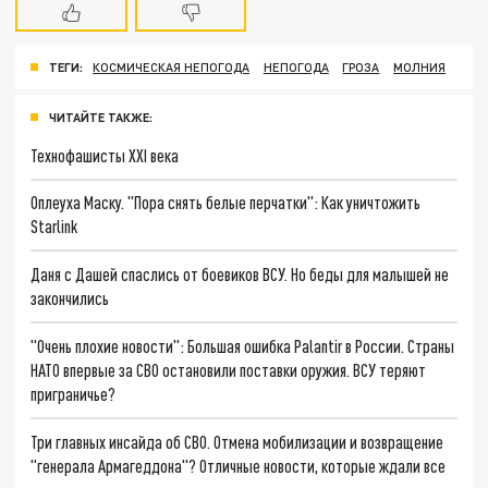
ТЕГИ:
КОСМИЧЕСКАЯ НЕПОГОДА
НЕПОГОДА
ГРОЗА
МОЛНИЯ
ЧИТАЙТЕ ТАКЖЕ:
Технофашисты XXI века
Оплеуха Маску. "Пора снять белые перчатки": Как уничтожить
Starlink
Даня с Дашей спаслись от боевиков ВСУ. Но беды для малышей не
закончились
"Очень плохие новости": Большая ошибка Palantir в России. Страны
НАТО впервые за СВО остановили поставки оружия. ВСУ теряют
приграничье?
Три главных инсайда об СВО. Отмена мобилизации и возвращение
"генерала Армагеддона"? Отличные новости, которые ждали все