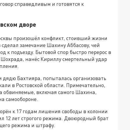
говор справедливым и готовятся к
овском дворе
Москвы произошёл конфликт, стоивший жизни
 сделал замечание Шахину Аббасову, чей
од к подъезду. Бытовой спор быстро перерос в
а Шохрада, нанёс Кириллу смертельный удар
упления.
и дядю Бахтияра, попыталась организовать
жали в Ростовской области. Примечательно,
да обвиняемые, включая самого Шахина,
на самообороне.
орён к 17 годам лишения свободы в колонии
ил 12 лет строгого режима. Двоюродный брат
щего режима и штрафу.