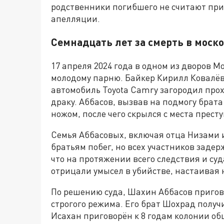
родственники погибшего не считают при
апелляции.
Семнадцать лет за смерть в моск
17 апреля 2024 года в одном из дворов 
молодому парню. Байкер Кирилл Ковалёв
автомобиль Toyota Camry загородил прох
драку. Аббасов, вызвав на подмогу брат
ножом, после чего скрылся с места прест
Семья Аббасовых, включая отца Низами 
братьям побег, но всех участников задер
что на протяжении всего следствия и су
отрицали умысел в убийстве, настаивая 
По решению суда, Шахин Аббасов пригов
строгого режима. Его брат Шохрад получ
Исахан приговорён к 8 годам колонии об