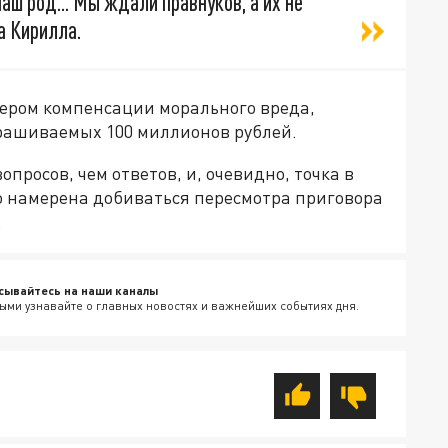
аш род... Мы ждали правнуков, а их не
а Кирилла.
мером компенсации морального вреда,
рашиваемых 100 миллионов рублей.
просов, чем ответов, и, очевидно, точка в
о намерена добиваться пересмотра приговора
.
сывайтесь на наши каналы
ыми узнавайте о главных новостях и важнейших событиях дня.