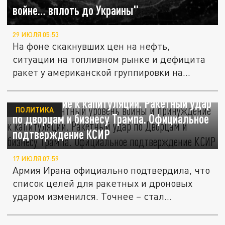
войне… вплоть до Украины"
29 ИЮЛЯ 05:53
На фоне скакнувших цен на нефть,
ситуации на топливном рынке и дефицита
ракет у американской группировки на...
Беспрецедентный уровень войны и
принуждение к капитуляции. Ракетный удар
ПОЛИТИКА
по Дворцам и бизнесу Трампа. Официальное
подтверждение КСИР
17 ИЮЛЯ 07:59
Армия Ирана официально подтвердила, что
список целей для ракетных и дроновых
ударом изменился. Точнее – стал...