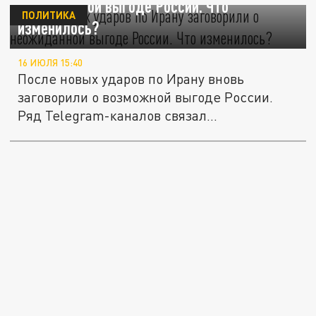
неожиданной выгоде России. Что
ПОЛИТИКА
изменилось?
16 ИЮЛЯ 15:40
После новых ударов по Ирану вновь
заговорили о возможной выгоде России.
Ряд Telegram-каналов связал...