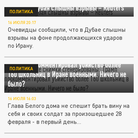
В центре Дубая слышны взрывы – Reuters
ПОЛИТИКА
16 ИЮЛЯ 20:17
Очевидцы сообщили, что в Дубае слышны
взрывы на фоне продолжающихся ударов
по Ирану.
"Возможно, те снимки сгенерированы":
Трамп прокомментировал убийство более
ПОЛИТИКА
160 школьниц в Иране военными. Ничего не
было?
16 ИЮЛЯ 16:03
Глава Белого дома не спешит брать вину на
себя и своих солдат за произошедшее 28
февраля - в первый день...
После новых ударов по Ирану заговорили о