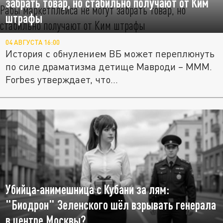
забрать товар, но стабильно получают от Ким
штрафы
04 АВГУСТА 16:00
История с обнулением ВБ может переплюнуть
по силе драматизма детище Мавроди – МММ.
Forbes утверждает, что...
Убийца-анимешница с Кубани за лям:
"Биодрон" Зеленского шёл взрывать генерала
в центре Москвы?