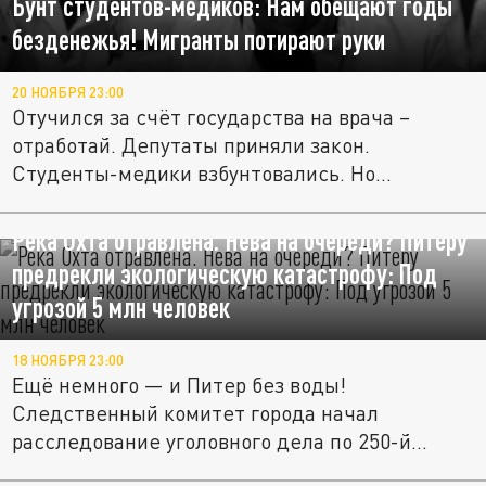
Бунт студентов-медиков: Нам обещают годы
безденежья! Мигранты потирают руки
20 НОЯБРЯ 23:00
Отучился за счёт государства на врача –
отработай. Депутаты приняли закон.
Студенты-медики взбунтовались. Но...
Река Охта отравлена. Нева на очереди? Питеру
предрекли экологическую катастрофу: Под
угрозой 5 млн человек
18 НОЯБРЯ 23:00
Ещё немного — и Питер без воды!
Следственный комитет города начал
расследование уголовного дела по 250-й...
Депутаты не знают? Вот как повысить пенсии