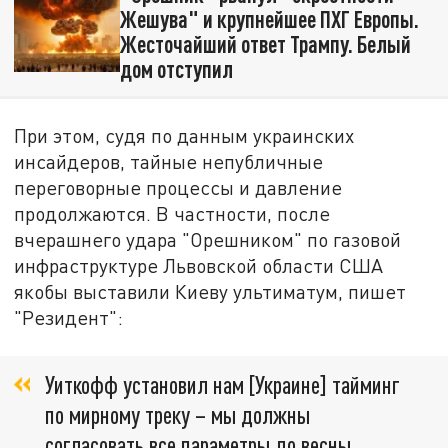
Жешува" и крупнейшее ПХГ Европы.
Жесточайший ответ Трампу. Белый
дом отступил
При этом, судя по данным украинских
инсайдеров, тайные непубличные
переговорные процессы и давление
продолжаются. В частности, после
вчерашнего удара "Орешником" по газовой
инфраструктуре Львовской области США
якобы выставили Киеву ультиматум, пишет
"Резидент":
Уиткофф установил нам [Украине] тайминг
по мирному треку – мы должны
согласовать все параметры до весны.