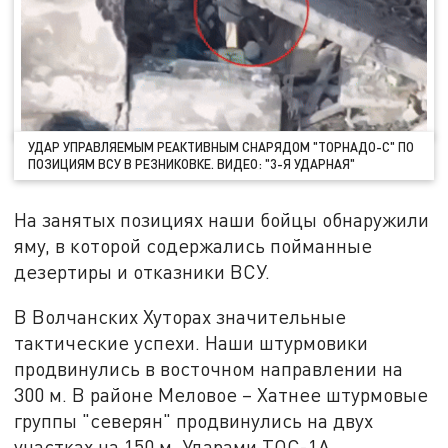
УДАР УПРАВЛЯЕМЫМ РЕАКТИВНЫМ СНАРЯДОМ "ТОРНАДО-С" ПО
ПОЗИЦИЯМ ВСУ В РЕЗНИКОВКЕ. ВИДЕО: "3-Я УДАРНАЯ"
На занятых позициях наши бойцы обнаружили
яму, в которой содержались пойманные
дезертиры и отказники ВСУ.
В Волчанских Хуторах значительные
тактические успехи. Наши штурмовики
продвинулись в восточном направлении на
300 м. В районе Меловое – Хатнее штурмовые
группы "северян" продвинулись на двух
участках на 150 м. Ударами ТОС-1А