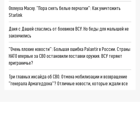
Оплеуха Маску. "Пора снять белые перчатки": Как уничтожить
Starlink
Даня с Дашей спаслись от боевиков ВСУ. Но беды для малышей не
закончились
"Очень плохие новости": Большая ошибка Palantir в России. Страны
НАТО впервые за СВО остановили поставки оружия. ВСУ теряют
приграничье?
Три главных инсайда об СВО. Отмена мобилизации и возвращение
"генерала Армагеддона"? Отличные новости, которые ждали все