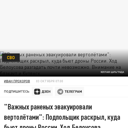
СВО
КОЛЛАЖ ЦАРЬГРАДА
ИВАН ПРОХОРОВ
03 ОКТЯБРЯ 07:00
ПОДПИШИТЕСЬ:
"Важных раненых эвакуировали
вертолётами": Подпольщик раскрыл, куда
бьют дроны России. Ход Белоусова