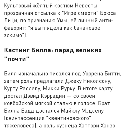
Культовый жёлтый костюм Невесты -
прозрачная отсылка к "Игре смерти" Брюса
Ли (и, по признанию Умы, её личный анти-
фаворит: "я выглядела как банановое
эскимо").
Кастинг Билла: парад великих
"почти"
Билл изначально писался под Уоррена Битти,
затем роль предлагали Джеку Николсону,
Курту Расселу, Микки Рурку. В итоге карту
достал Дэвид Кэррадин — со своей
ковбойской мягкой сталью в голосе. Брат
Билла Бадд достался Майклу Мэдсену
(квинтэссенция "квентиновского"
тяжеловеса), а роль кузнеца Хаттори Ханзо -