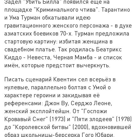
Задел "Убить Билла" появился ещё на
площадке "Криминального чтива". Тарантино
и Ума Турман обкатывали идею
гравитационного женского персонажа - в духе
азиатских боевиков 70-х. Турман предложила
стартовую картину: избитая женщина в
свадебном платье. Так родилась Беатрикс
Киддо - Невеста, Черная Мамба - и список
имён, которые предстоит вычеркнуть.
Писать сценарий Квентин сел всерьёз в
нулевые, параллельно болтая с Умой о
характере героини и закидывая её
референсами: Джон Ву, Серджо Леоне,
женский эксплойтейшн. От "Госпожи
Кровавый Снег" (1973) и "Пяти злодеев" (1978)
до "Королевской битвы" (2000), вдохновившей
образ школьницы-берсерка Гого Юбари.