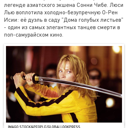
легенде азиатского экшена Сонни Чибе. Люси
Лью воплотила холодно-безупречную О-Рен
Исии: её дуэль в саду "Дома голубых листьев"
- один из самых элегантных танцев смерти в
поп-самурайском кино.
IMAGO STOCK&PEOPLE/GLOBALLOOKPRESS