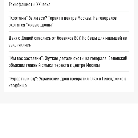
Технофашисты XXI века
"Кротами" были все? Теракт в центре Москвы: На генералов
охотятся "живые дроны"
Даня с Дашей спаслись от боевиков ВСУ. Но беды для малышей не
закончились
"Мы вас заставим": Жуткие детали охоты на генерала. Зеленский
объяснил главный смысл теракта в центре Москвы
"Курортный ад": Украинский дрон превратил пляж в Геленджике в
кладбище