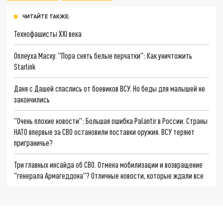
ЧИТАЙТЕ ТАКЖЕ:
Технофашисты XXI века
Оплеуха Маску. "Пора снять белые перчатки": Как уничтожить
Starlink
Даня с Дашей спаслись от боевиков ВСУ. Но беды для малышей не
закончились
"Очень плохие новости": Большая ошибка Palantir в России. Страны
НАТО впервые за СВО остановили поставки оружия. ВСУ теряют
приграничье?
Три главных инсайда об СВО. Отмена мобилизации и возвращение
"генерала Армагеддона"? Отличные новости, которые ждали все