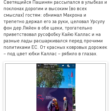
Светящийся Пашинян рассыпался в улыбках и
поклонах дорогим и высоким (во всех
смыслах) гостям: обнимал Макрона и
трепетно держал его за руки, целовал Урсулу
фон дер Ляйен в обе щеки, трогательно
приветствовал русофобку Кайю Каллас и на
разные лады расшаркивался перед прочими
политиками ЕС. От красных ковровых дорожек
– под цвет юбки Каллас – рябило в глазах.