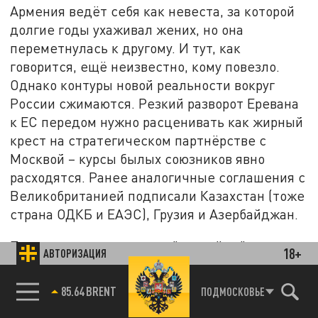
Армения ведёт себя как невеста, за которой
долгие годы ухаживал жених, но она
переметнулась к другому. И тут, как
говорится, ещё неизвестно, кому повезло.
Однако контуры новой реальности вокруг
России сжимаются. Резкий разворот Еревана
к ЕС передом нужно расценивать как жирный
крест на стратегическом партнёрстве с
Москвой – курсы былых союзников явно
расходятся. Ранее аналогичные соглашения с
Великобританией подписали Казахстан (тоже
страна ОДКБ и ЕАЭС), Грузия и Азербайджан.
При этом отвернувшиеся "партнёры" с
18+
АВТОРИЗАЦИЯ
момента развала СССР получали
многомиллиардную выгоду от России – в виде
85.64 BRENT
ПОДМОСКОВЬЕ
товарооборота и гуманитарной помощи. В той