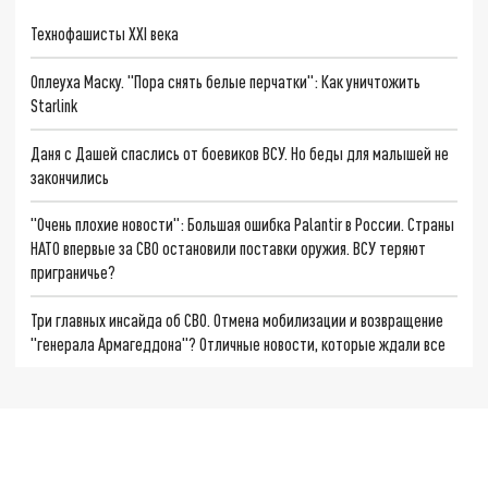
Технофашисты XXI века
Оплеуха Маску. "Пора снять белые перчатки": Как уничтожить
Starlink
Даня с Дашей спаслись от боевиков ВСУ. Но беды для малышей не
закончились
"Очень плохие новости": Большая ошибка Palantir в России. Страны
НАТО впервые за СВО остановили поставки оружия. ВСУ теряют
приграничье?
Три главных инсайда об СВО. Отмена мобилизации и возвращение
"генерала Армагеддона"? Отличные новости, которые ждали все