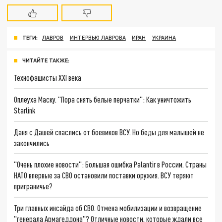
ТЕГИ:
ЛАВРОВ
ИНТЕРВЬЮ ЛАВРОВА
ИРАН
УКРАИНА
ЧИТАЙТЕ ТАКЖЕ:
Технофашисты XXI века
Оплеуха Маску. "Пора снять белые перчатки": Как уничтожить
Starlink
Даня с Дашей спаслись от боевиков ВСУ. Но беды для малышей не
закончились
"Очень плохие новости": Большая ошибка Palantir в России. Страны
НАТО впервые за СВО остановили поставки оружия. ВСУ теряют
приграничье?
Три главных инсайда об СВО. Отмена мобилизации и возвращение
"генерала Армагеддона"? Отличные новости, которые ждали все