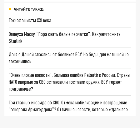
ЧИТАЙТЕ ТАКЖЕ:
Технофашисты XXI века
Оплеуха Маску. "Пора снять белые перчатки": Как уничтожить
Starlink
Даня с Дашей спаслись от боевиков ВСУ. Но беды для малышей не
закончились
"Очень плохие новости": Большая ошибка Palantir в России. Страны
НАТО впервые за СВО остановили поставки оружия. ВСУ теряют
приграничье?
Три главных инсайда об СВО. Отмена мобилизации и возвращение
"генерала Армагеддона"? Отличные новости, которые ждали все