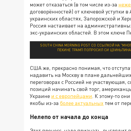
может отказаться (в том числе из-за
неже
договорённостей) от ключевой уступки в
украинских областях, Запорожской и Херс
Россия настаивает на административных
экс-украинских областей. В этом ключе 
SOUTH CHINA MORNING POST СО ССЫЛКОЙ НА "МН
ПЕКИНЕ ТРАМП ПОПРОСИЛ СИ ЦЗИНЬПИНА
США же, прекрасно понимая, что отступа
надавить на Москву в плане дальнейших у
переговорах с Россией не участвующая, с
позиций начинать свой торг, американц
Украине
и с европейцами
. К этому-то он
якобы из-за
более актуальных
тем от пер
Нелепо от начала до конца
Этот процесс, надо признать, выглядит 