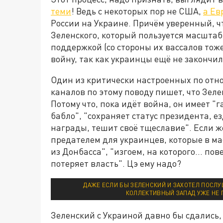
теми
! Ведь с некоторых пор не США,
а Ев
России на Украине. Причём уверенный, ч
Зеленского, который пользуется масшта
поддержкой (со стороны их вассалов тоже
войну, так как украинцы ещё не закончил
Один из критически настроенных по отн
каналов по этому поводу пишет, что Зеле
Потому что, пока идёт война, он имеет "
бабло", "сохраняет статус президента, е
награды, тешит своё тщеславие". Если же
предателем для украинцев, которые в м
из Донбасса", "изгоем, на которого… пов
потеряет власть". Цэ ему надо?
ДАЖЕ ЕСЛИ БЫ ЗЕЛЕНСКИЙ И ЗАХОТЕЛ ПОСЛУШ
КОЛЛЕКТИВНЫЙ ЗАПАД УЖЕ НЕ 
Зеленский с Украиной давно бы сдались,