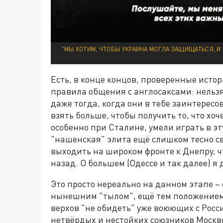
"МЫ ХОТИМ, ЧТОБЫ УКРАИНА МОГЛА ЗАЩИЩАТЬСЯ, И
Есть, в конце концов, проверенные истор
правила общения с англосаксами: нельзя
даже тогда, когда они в тебе заинтересо
взять больше, чтобы получить то, что хо
особенно при Сталине, умели играть в эту
"нашенская" элита ещё слишком тесно с
выходить на широком фронте к Днепру, ч
назад. О большем (Одессе и так далее) я 
Это просто нереально на данном этапе 
нынешним "тылом", ещё тем положением
верхов "не обидеть" уже воюющих с Росс
нетвёрдых и нестойких союзников Москв