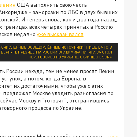
лания
США выполнять свою часть
 Анкоридже – заморозки по ЛБС в двух бывших
онской. И теперь снова, как и два года назад,
 границах всех четырёх принятых в Россию
Песков недавно
уже высказывался
.
ОГОЧИСЛЕННЫЕ ОСВЕДОМЛЁННЫЕ ИСТОЧНИКИ" ПИШЕТ, ЧТО В
 ВЕРНУТЬ ПРЕЗИДЕНТА РОССИИ ВЛАДИМИРА ПУТИНА ЗА СТОЛ
ПЕРЕГОВОРОВ ПО УКРАИНЕ. СКРИНШОТ: SCNP
ть России некуда, тем не менее просят Пекин
ступок, а потом, когда Европа, в
очтёт их достаточными, чтобы уже с этих
ы предложат Москве уладить разногласия по
и сейчас Москву и "готовят", отстранившись
еговорного процесса по Украине.
весьма нелепо: Москва ведёт переговоры…
не с