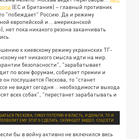
ропа
(ЕС и Британия) – главный противник
то "побеждает" Россию. Да и режиму
бной европейской и… американской
), нет пока никакого резона заканчивать
ись.
ошению к киевскому режиму украинских ТГ-
нскому нет никакого смысла идти на мир.
гарантии безопасности", "зарабатывает
здит по всем форумам, собирает премии и
 он послушается Пескова, то "станет
ассе не видят сегодня… необходимости выхода
есят всех собак", "перестанет зарабатывать и
АТЬСЯ ПЕСКОВА, СРАЗУ ПОТЕРЯВ И ВЛАСТЬ, И ДЕНЬГИ, ТО И
ПОЗВОЛИТ ЕМУ ЭТОГО СДЕЛАТЬ. СКРИНШОТ ВИДЕО: СОЦСЕТИ
 если бы в войну активно не включился весь