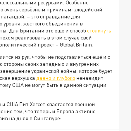
 колоссальными ресурсами. Особенно
по очень серьёзным причинам: злодейский
опагандой, – это оправдание для
о уровня, жёсткого объединения в
пы. Для Британии это ещё и способ
столкнуть
спехом реализовать в этом случае свой
олитический проект – Global Britain.
ится из рук, чтобы не подставляться ещё и с
о стороны своих западных и внутренних
е завершение украинской войны, которое будет
нская верхушка
давно и глубоко
ненавидит
этому США не могут быть в данной ситуации
ы США Пит Хегсет хвастается военной
ние тем, что теперь и Европа активно
вив на днях в Сингапуре: