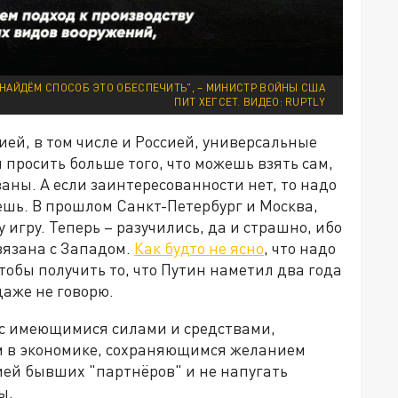
 НАЙДЁМ СПОСОБ ЭТО ОБЕСПЕЧИТЬ", – МИНИСТР ВОЙНЫ США
ПИТ ХЕГСЕТ. ВИДЕО: RUPTLY
ией, в том числе и Россией, универсальные
 просить больше того, что можешь взять сам,
ваны. А если заинтересованности нет, то надо
чешь. В прошлом Санкт-Петербург и Москва,
 игру. Теперь – разучились, да и страшно, ибо
вязана с Западом.
Как будто не ясно
, что надо
тобы получить то, что Путин наметил два года
даже не говорю.
– с имеющимися силами и средствами,
 в экономике, сохраняющимся желанием
ией бывших "партнёров" и не напугать
ы.