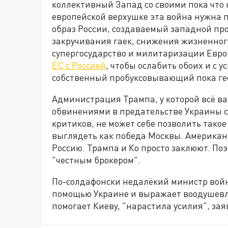
коллективный Запад со своими пока что
европейской верхушке эта война нужна 
образ России, создаваемый западной пр
закручивания гаек, снижения жизненног
супергосударство и милитаризации Евро
ЕС с Россией
, чтобы ослабить обоих и с у
собственный пробуксовывающий пока геоп
Администрация Трампа, у которой всё вал
обвинениями в предательстве Украины с
критиков, не может себе позволить тако
выглядеть как победа Москвы. Америка
Россию. Трампа и Ко просто заклюют. По
"честным брокером".
По-солдафонски недалёкий министр войн
помощью Украине и выражает воодушевле
помогает Киеву, "нарастила усилия", зая