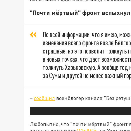
"Почти мёртвый" фронт вспыхнул
По всей информации, что я имею, мо
изменения всего фронта возле Белгор
страшные, но это позволит толкнуть 
в новых точках, что даст возможност
толкнуть Харьковскую. А вообще год 
за Сумы и другой не менее важный гор
–
сообщил
военблогер канала "Без ретуш
Любопытно, что "почти мёртвый" фронт в
данным военкоров
Win/Win
, на Харьков