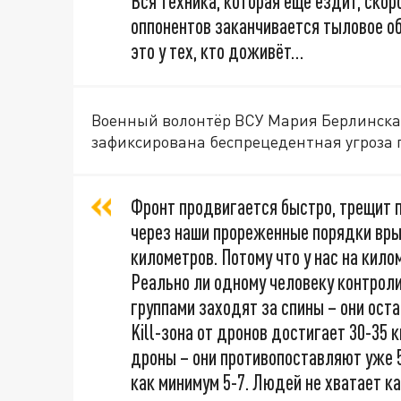
Вся техника, которая ещё ездит, скоро
оппонентов заканчивается тыловое об
это у тех, кто доживёт…
Военный волонтёр ВСУ Мария Берлинская
зафиксирована беспрецедентная угроза 
Фронт продвигается быстро, трещит п
через наши прореженные порядки врыв
километров. Потому что у нас на кило
Реально ли одному человеку контрол
группами заходят за спины – они ост
Kill-зона от дронов достигает 30-35
дроны – они противопоставляют уже 5
как минимум 5-7. Людей не хватает к