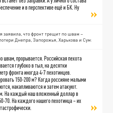
 встанет без заправки. А у личного состава
еспечение и в перспективе ещё и БК. Ну
 заявила, что фронт трещит по швам –
потери Днепра, Запорожья, Харькова и Сум:
о швам, прорывается. Российская пехота
ается глубоко в тыл, на десятки
метр фронта иногда 4-7 пехотинцев.
ировать 150-200 м? Когда россияне малыми
аются, накапливаются и затем атакуют.
 км. На каждый наш вложенный доллар в
0-70. На каждого нашего пехотинца – их
атастрофически.