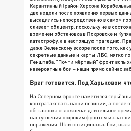
Карантинный (район Херсона Корабельный
две недели после появления первых данн
высадились непосредственно в самом гор
сливает облцентр, поскольку не в состоя
временем обстановка в Покровске и Купян
катастрофу, а в настоящую трагедию. Пра
даже Зеленскому вскоре после того, как 
секретные данные и карты ЛБС, мягко г
Генштаба. "Почти мёртвый" фронт вспыхн
невероятные бои – наши прямо сейчас за
Враг готовится. Под Харьковом чт
На Северном фронте наметился серьёзны
контратаковать наши позиции, а после о
обстановка осложнена: длительное врем
наступления широким фронтом из-за сли
поражения. Шли позиционные бои, вылаз