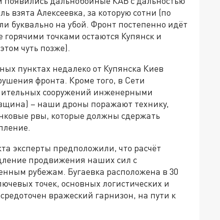
ии появились дальнобойные КАБ с дальностью
ль взята Алексеевка, за которую сотни (по
и буквально на убой. Фронт постепенно идёт
е горячими точками остаются Купянск и
этом чуть позже).
нных пунктах недалеко от Купянска Киев
рушения фронта. Кроме того, в Сети
онительных сооружений инженерными
овщина) – наши дроны поражают технику,
нковые рвы, которые должны сдержать
пление.
кта эксперты предположили, что расчёт
едление продвижения наших сил с
енным рубежам. Бугаевка расположена в 30
ключевых точек, основных логистических и
осредоточен вражеский гарнизон, на пути к