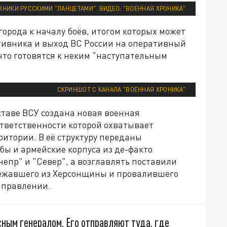
НИКИ РУССКИМИ "ЛАНЦЕТАМИ". ВИДЕО: "ВОЕННАЯ ХРОНИКА"
города к началу боёв, итогом которых может
тивника и выход ВС России на оперативный
 что готовятся к неким "наступательным
СКРИНШОТ С КАНАЛА "ВОЕННАЯ ХРОНИКА"
ставе ВСУ создана новая военная
ответственности которой охватывает
итории. В её структуру переданы
ы и армейские корпуса из де-факто
епр" и "Север", а возглавлять поставили
бежавшего из Херсонщины и провалившего
аправлении.
ным генералом. Его отправляют туда, где