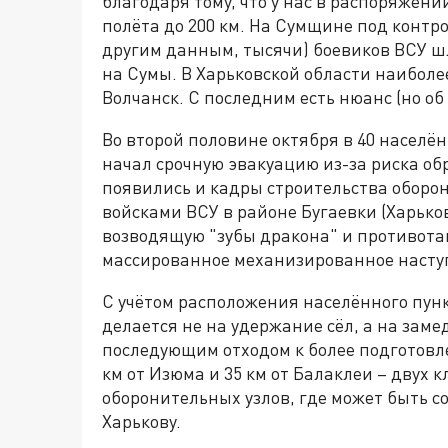
благодаря тому, что у нас в распоряжен
полёта до 200 км. На Сумщине под контро
другим данным, тысячи) боевиков ВСУ шл
на Сумы. В Харьковской области наиболе
Волчанск. С последним есть нюанс (но об 
Во второй половине октября в 40 населё
начал срочную эвакуацию из-за риска об
появились и кадры строительства обор
войсками ВСУ в районе Бугаевки (Харьк
возводящую "зубы дракона" и противота
массированное механизированное насту
С учётом расположения населённого пун
делается не на удержание сёл, а на зам
последующим отходом к более подготовл
км от Изюма и 35 км от Балаклеи – двух 
оборонительных узлов, где может быть с
Харькову.