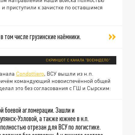
 и приступили к зачистке по оставшимся
в том числе грузинские наёмники.
СКРИНШОТ С КАНАЛА "ВОЕННДЕЛО"
канала
Condottiero
, ВСУ вышли из н.п.
. Причём командующий новоиспечённой общей
елал это без согласования с ГШ и Сырским:
й боевой агломерации. Зашли и
упянск-Узловой, а также южнее в н.п.
 полностью отрезан для ВСУ по логистике.