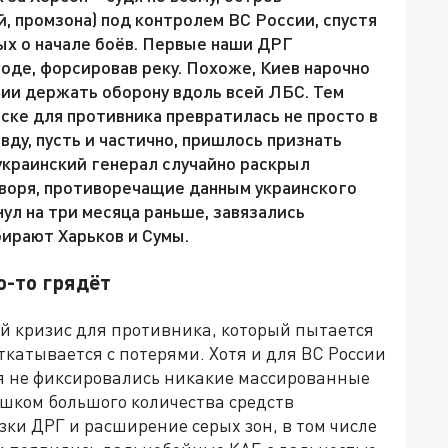
, промзона) под контролем ВС России, спустя
ых о начале боёв. Первые наши ДРГ
оде, форсировав реку. Похоже, Киев нарочно
нии держать оборону вдоль всей ЛБС. Тем
ске для противника превратилась не просто в
вду, пусть и частично, пришлось признать
украинский генерал случайно раскрыл
оворя, противоречащие данным украинского
ул на три месяца раньше, завязались
бирают Харьков и Сумы.
о-то грядёт
й кризис для противника, который пытается
ткатывается с потерями. Хотя и для ВС России
я не фиксировались никакие массированные
шком большого количества средств
ки ДРГ и расширение серых зон, в том числе