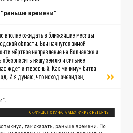
 "раньше времени"
жно вполне ожидать в ближайшие месяцы
одской области. Бои начнутся зимой
почти мёртвое направление на Волчанске и
ь обезопасить нашу землю и сильнее
нас ждёт интересный. Как минимум битва
од. И я думаю, что исход очевиден,
и".
СКРИНШОТ С КАНАЛА ALEX PARKER RETURNS
спыхнул, так сказать, раньше времени. По
ском направлении наши войска полностью