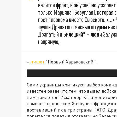
валится фронт, и он успешно ускоряет
только Марьяна [Безуглая], которая 
пост главкома вместо Сырского. <…> 
лучше Драпатого мясные штурмы никто
Драпатый и Билецкий* – люди Залужн
напрямую,
–
пишет
"Первый Харьковский".
Сами украинцы критикуют выбор команд
известен разве что тем, что вывел войска
ним прилетел "Искандер-К", а мониторин
помощь" в польском Жешуве – французск
доставивший их в три страны НАТО. Дра
попытался подать в отставку, но Зеленск