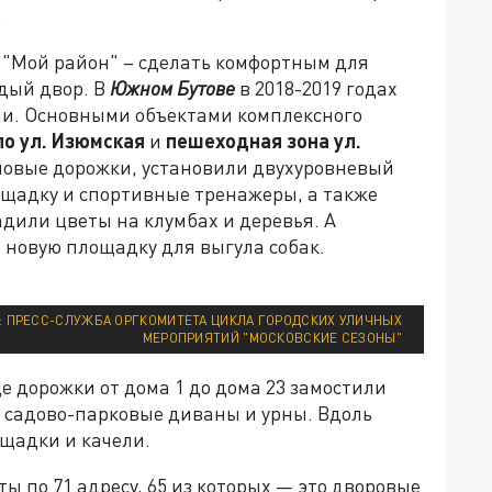
.
"Мой район" – сделать комфортным для
дый двор. В
Южном Бутове
в 2018-2019 годах
ии. Основными объектами комплексного
по ул. Изюмская
и
пешеходная зона ул.
новые дорожки, установили двухуровневый
ощадку и спортивные тренажеры, а также
дили цветы на клумбах и деревья. А
новую площадку для выгула собак.
: ПРЕСС-СЛУЖБА ОРГКОМИТЕТА ЦИКЛА ГОРОДСКИХ УЛИЧНЫХ
МЕРОПРИЯТИЙ "МОСКОВСКИЕ СЕЗОНЫ"
е дорожки от дома 1 до дома 23 замостили
, садово-парковые диваны и урны. Вдоль
щадки и качели.
ы по 71 адресу, 65 из которых — это дворовые