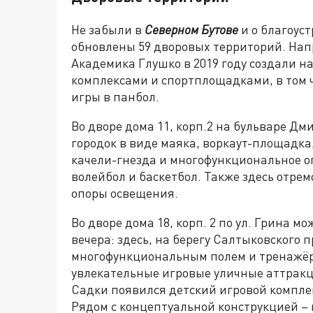
Не забыли в
Северном Бутове
и о благоуст
обновлены 59 дворовых территорий. Напр
Академика Глушко в 2019 году создали н
комплексами и спортплощадками, в том ч
игры в панбол.
Во дворе дома 11, корп.2 на бульваре Д
городок в виде маяка, воркаут-площадка
качели-гнезда и многофункциональное о
волейбол и баскетбол. Также здесь отре
опоры освещения.
Во дворе дома 18, корп. 2 по ул. Грина м
вечера: здесь, на берегу Салтыковского 
многофункциональным полем и тренажёра
увлекательные игровые уличные аттракци
Садки появился детский игровой комплек
Рядом с концептуальной конструкцией –