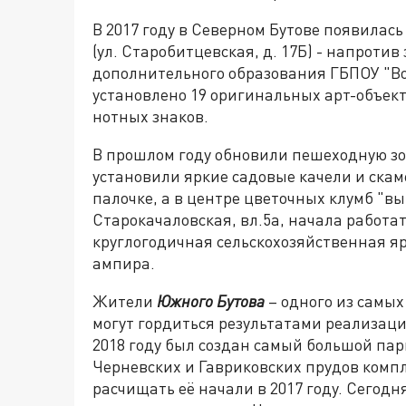
В 2017 году в Северном Бутове появилас
(ул. Старобитцевская, д. 17Б) - напроти
дополнительного образования ГБПОУ "Во
установлено 19 оригинальных арт-объек
нотных знаков.
В прошлом году обновили пешеходную зо
установили яркие садовые качели и скам
палочке, а в центре цветочных клумб "вы
Старокачаловская, вл.5а, начала работ
круглогодичная сельскохозяйственная яр
ампира.
Жители
Южного Бутова
– одного из самых
могут гордиться результатами реализац
2018 году был создан самый большой па
Черневских и Гавриковских прудов компл
расчищать её начали в 2017 году. Сегод