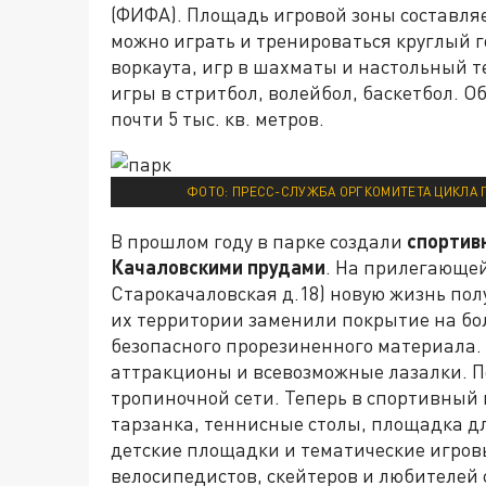
(ФИФА). Площадь игровой зоны составляет
можно играть и тренироваться круглый г
воркаута, игр в шахматы и настольный т
игры в стритбол, волейбол, баскетбол. 
почти 5 тыс. кв. метров.
ФОТО: ПРЕСС-СЛУЖБА ОРГКОМИТЕТА ЦИКЛА
В прошлом году в парке создали
спортив
Качаловскими прудами
. На прилегающей
Старокачаловская д.18) новую жизнь по
их территории заменили покрытие на бол
безопасного прорезиненного материала.
аттракционы и всевозможные лазалки. П
тропиночной сети. Теперь в спортивный 
тарзанка, теннисные столы, площадка д
детские площадки и тематические игров
велосипедистов, скейтеров и любителей 