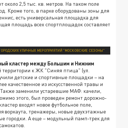
 около 2,5 тыс. кв. метров. На таком поле
од. Кроме того, в парке оборудованы зоны для
еннис, есть универсальная площадка для
Общая площадь всех спортплощадок составляет
 ГОРОДСКИХ УЛИЧНЫХ МЕРОПРИЯТИЙ "МОСКОВСКИЕ СЕЗОНЫ"
ный кластер между Большим и Нижним
 территории к ЖК "Синяя птица" (ул.
лучили детские и спортивные площадки – на
ее качественное из искусственной травы и
 Также заменили устаревшие МАФ: качели,
омимо этого, был проведен ремонт дорожно-
кластер входят новое футбольное поле,
ля воркаута, тренажеры, новые двухэтажные
ые городки. А еще – модульный памп-трек для
самокатов.