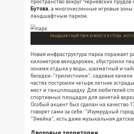
пространство вокруг Черневских прудов
Бутова
, а многочисленные игровые зоны
ландшафтным парком.
ЛАНДШАФТНЫЙ ПАРК ЮЖНОГО БУТОВА. ФОТО:
Новая инфраструктура парка поражает р
километров велодорожек, обустроили пе
зонами отдыха у воды, шахматный и чай
беседки-"трилистники", садовые качели 
частях построили четыре летние эстрады:
мест и танцплощадку. Для любителей сп
спортивных площадок для занятий ворка
Особый акцент был сделан на качество 1
говорят сами за себя: "Изумрудный горо
"Змейка", есть даже музыкальная детск
Дворовые территории