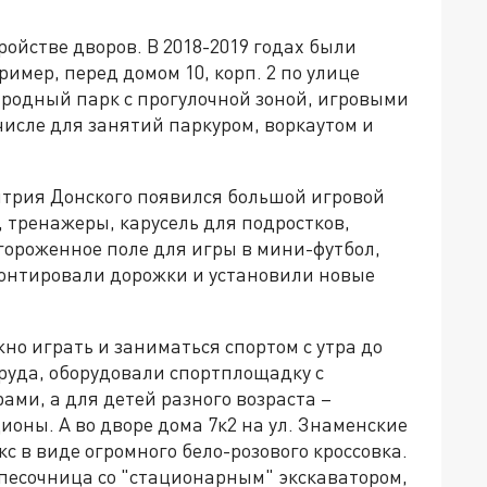
ройстве дворов. В 2018-2019 годах были
имер, перед домом 10, корп. 2 по улице
ародный парк с прогулочной зоной, игровыми
исле для занятий паркуром, воркаутом и
митрия Донского появился большой игровой
, тренажеры, карусель для подростков,
гороженное поле для игры в мини-футбол,
монтировали дорожки и установили новые
ожно играть и заниматься спортом с утра до
пруда, оборудовали спортплощадку с
ми, а для детей разного возраста –
оны. А во дворе дома 7к2 на ул. Знаменские
с в виде огромного бело-розового кроссовка.
 песочница со "стационарным" экскаватором,