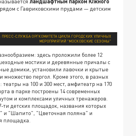
 называется
ландшафтным парком Южного
 рядом с Гавриковскими прудами — детским
 ПРЕСС-СЛУЖБА ОРГКОМИТЕТА ЦИКЛА ГОРОДСКИХ УЛИЧНЫХ
МЕРОПРИЯТИЙ "МОСКОВСКИЕ СЕЗОНЫ"
азнообразием: здесь проложили более 12
шеходные мостики и деревянные причалы с
ные домики, установили лавочки и крытые
и множество пергол. Кроме этого, в разных
 театры на 100 и 300 мест, амфитеатр на 170
орта в парке построены 14 современных
утом и комплексами уличных тренажеров.
7-ти детских площадок, названия которых
д" и "Шапито", "Цветочная поляна" и
ая площадка.