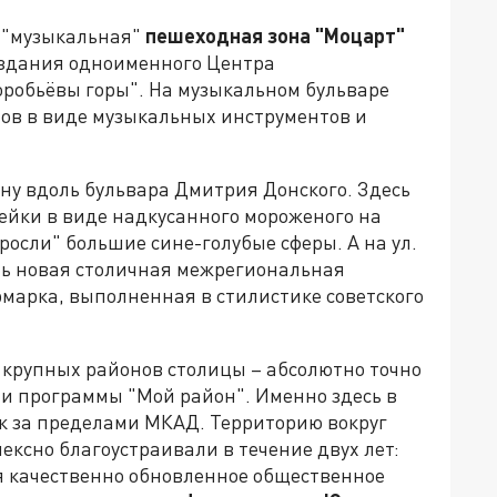
ь "музыкальная"
пешеходная зона "Моцарт"
в здания одноименного Центра
робьёвы горы". На музыкальном бульваре
тов в виде музыкальных инструментов и
ну вдоль бульвара Дмитрия Донского. Здесь
ейки в виде надкусанного мороженого на
росли" большие сине-голубые сферы. А на ул.
ать новая столичная межрегиональная
марка, выполненная в стилистике советского
 крупных районов столицы – абсолютно точно
ии программы "Мой район". Именно здесь в
рк за пределами МКАД. Территорию вокруг
ексно благоустраивали в течение двух лет:
ня качественно обновленное общественное