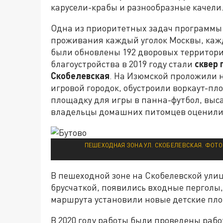
карусели-крабы и разнообразные качели
Одна из приоритетных задач программы 
проживания каждый уголок Москвы, каж
были обновлены 192 дворовых территор
благоустройства в 2019 году стали
сквер 
Скобелевская
. На Изюмской проложили 
игровой городок, обустроили воркаут-пл
площадку для игры в панна-футбол, выса
владельцы домашних питомцев оценили 
ПЕШЕХОДНАЯ ЗОНА УЛ. СКОБЕЛЕВСКАЯ. ФОТО
В пешеходной зоне на Скобелевской улиц
брусчаткой, появились входные перголы
маршрута установили новые детские пло
В 2020 году работы были проведены работ