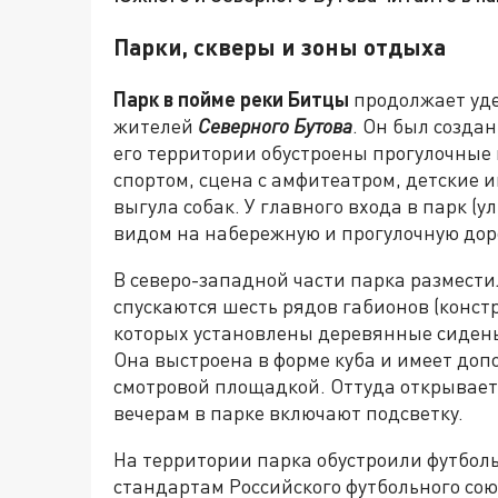
Парки, скверы и зоны отдыха
Парк в пойме реки Битцы
продолжает уде
жителей
Северного Бутова
. Он был создан
его территории обустроены прогулочные 
спортом, сцена с амфитеатром, детские 
выгула собак. У главного входа в парк (ул
видом на набережную и прогулочную дор
В северо-западной части парка размести
спускаются шесть рядов габионов (конст
которых установлены деревянные сидень
Она выстроена в форме куба и имеет доп
смотровой площадкой. Оттуда открывает
вечерам в парке включают подсветку.
На территории парка обустроили футбол
стандартам Российского футбольного со