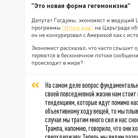
"Это новая форма гегемонизма"
Депутат Госдумы, экономист и ведущий 
программы
"Итоги дна"
на Царьграде объ
он не конкурировал с Америкой как с ист
Экономист рассказал, что часто слышит о
теряются в бесконечном потоке сообщени
происходит в мире?
На самом деле вопрос фундаментальн
своей повседневной жизни нам стоит
тенденциям, которые идут помимо на
объективному ходу вещей, то мы плыв
случае мы тратим много сил и нас сно
Трампа, напомню, говорило, что они х
сверхдержаву. Теперь мы видим разр