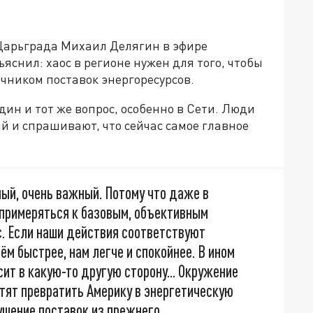
Царьграда Михаил Делягин в эфире
яснил: хаос в регионе нужен для того, чтобы
очником поставок энергоресурсов.
дин и тот же вопрос, особенно в Сети. Люди
й и спрашивают, что сейчас самое главное
ый, очень важный. Потому что даже в
 примеряться к базовым, объективным
с. Если наши действия соответствуют
ём быстрее, нам легче и спокойнее. В ином
сит в какую-то другую сторону... Окружение
отят превратить Америку в энергетическую
ушение поставок из прежнего