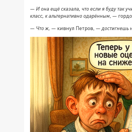
—
И она ещё сказала, что если я буду так 
класс, к альтернативно одарённым
, — горд
—
Что ж,
— кивнул Петров, —
достигнешь н