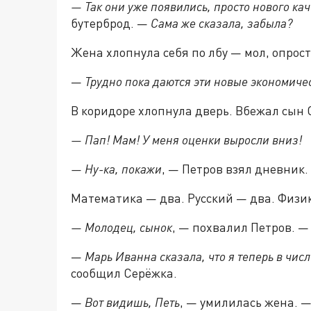
— Так они уже появились, просто нового кач
бутерброд. —
Сама же сказала, забыла?
Жена хлопнула себя по лбу — мол, опрос
—
Трудно пока даются эти новые экономиче
В коридоре хлопнула дверь. Вбежал сын
— Пап! Мам! У меня оценки выросли вниз!
— Ну-ка, покажи
, — Петров взял дневник.
Математика — два. Русский — два. Физи
— Молодец, сынок
, — похвалил Петров. 
—
Марь Иванна сказала, что я теперь в числ
сообщил Серёжка.
—
Вот видишь, Петь
, — умилилась жена. 