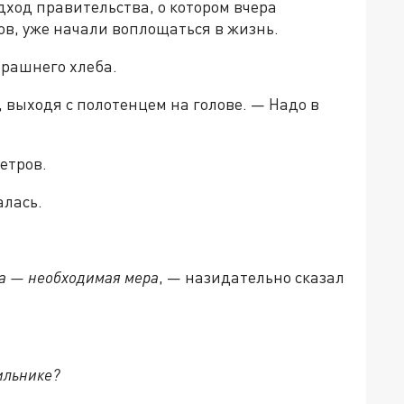
дход правительства, о котором вчера
в, уже начали воплощаться в жизнь.
ерашнего хлеба.
 выходя с полотенцем на голове. — Надо в
етров.
алась.
а — необходимая мера
, — назидательно сказал
ильнике?